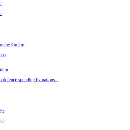
ns
ns
EIT
rdern
o defence spending by nations...
IC)